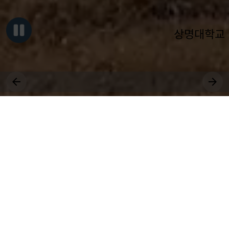
상명대학교
그대, 상명을 원천으로
세상에 솟는 샘물 되어라.
장학
취업
대학원
비교과
상생
전공
공모
국제
근로
등록
수강