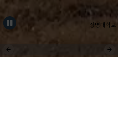
상명대학교
그대, 상명을 원천으로
세상에 솟는 샘물 되어라.
장학
취업
국제
등록
수강
공모