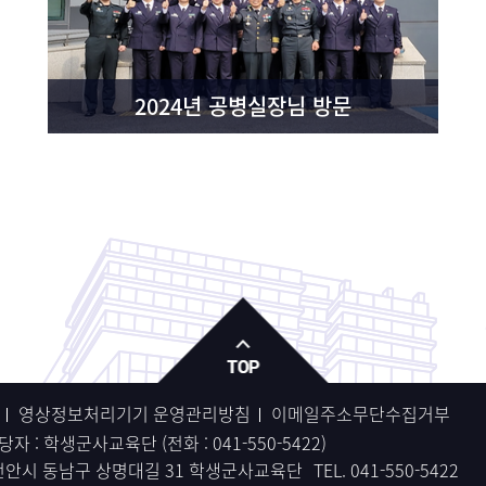
2024년 공병실장님 방문
영상정보처리기기 운영관리방침
이메일주소무단수집거부
자 : 학생군사교육단 (전화 :
041-550-5422
)
충남 천안시 동남구 상명대길 31 학생군사교육단
TEL.
041-550-5422