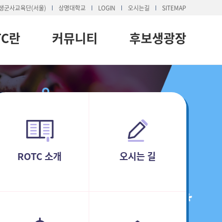
생군사교육단(서울)
상명대학교
LOGIN
오시는길
SITEMAP
TC란
커뮤니티
후보생광장
ROTC 소개
오시는 길