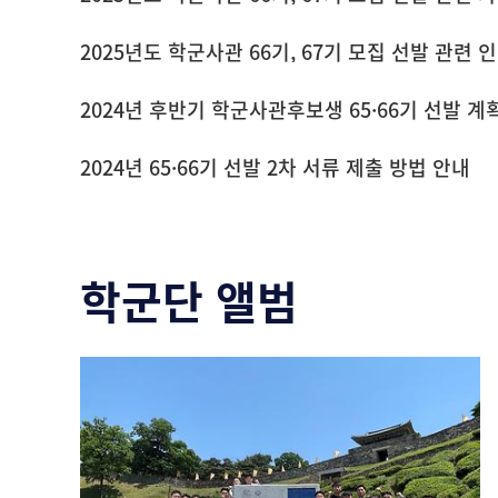
2024년 후반기 학군사관후보생 65·66기 선발 계
2024년 65·66기 선발 2차 서류 제출 방법 안내
학군단 앨범