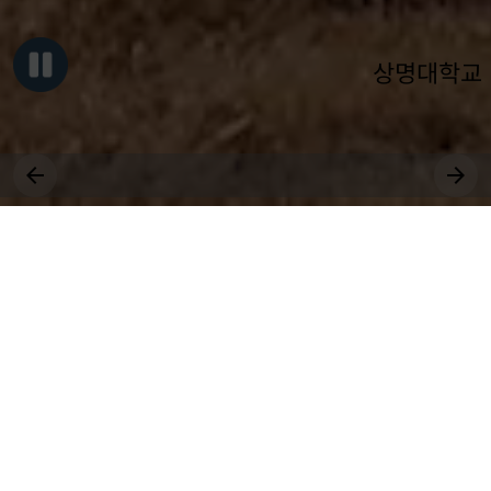
상명대학교
그대, 상명을 원천으로
세상에 솟는 샘물 되어라.
장학
취업
근로
국제
대학원
비교과
상생
전공
공모
교환학생