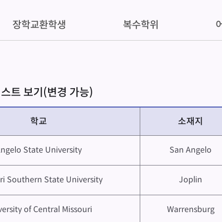
장학교환학생
복수학위
스트 보기(변경 가능)
학교
소재지
ngelo State University
San Angelo
ri Southern State University
Joplin
ersity of Central Missouri
Warrensburg