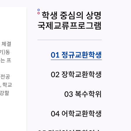
학생 중심의 상명
국제교류프로그램
장
 체결
장학
기)동
납부
01 정규교환학생
는 프
램으
으로
02 장학교환학생
 전공
현지
, 학교
정규
03 복수학위
수강할
파견
분이
경감
04 어학교환학생