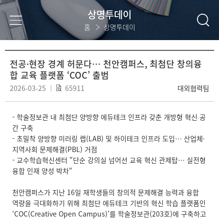
상명투데이
홈
상명투데이
전공·현장 경계 허문다… 천안캠퍼스, 최첨단 창의융
합 교육 플랫폼 ‘COC’ 출범
2026-03-25
65911
대외협력팀
- 학술정보관 내 최첨단 양방향 에듀테크 인프라 갖춘 개방형 혁신 공
간 구축
- 초밀착 양방향 미러링 랩(LAB) 및 하이테크 인프라 도입… 산업체·
지역사회 문제해결(PBL) 거점
- 교수학습혁신센터 "단순 강의실 넘어선 교육 혁신 관제탑… 실전형
융합 인재 양성 박차"
천안캠퍼스가 지난 16일 재학생들의 창의적 문제해결 능력과 융합
역량을 극대화하기 위해 최첨단 에듀테크 기반의 혁신 학습 플랫폼인
‘COC(Creative Open Campus)’를 학술정보관(203호)에 구축하고