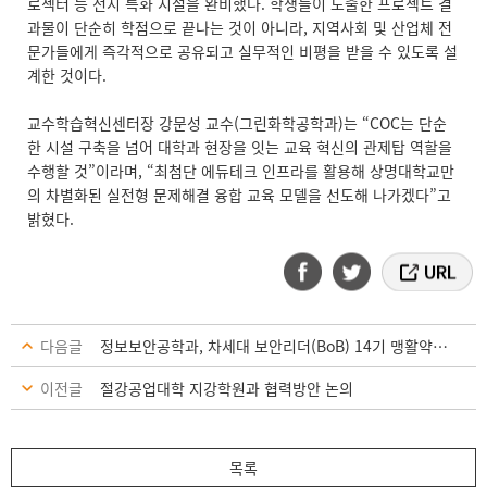
로젝터 등 전시 특화 시설을 완비했다. 학생들이 도출한 프로젝트 결
과물이 단순히 학점으로 끝나는 것이 아니라, 지역사회 및 산업체 전
문가들에게 즉각적으로 공유되고 실무적인 비평을 받을 수 있도록 설
계한 것이다.
교수학습혁신센터장 강문성 교수(그린화학공학과)는 “COC는 단순
한 시설 구축을 넘어 대학과 현장을 잇는 교육 혁신의 관제탑 역할을
수행할 것”이라며, “최첨단 에듀테크 인프라를 활용해 상명대학교만
의 차별화된 실전형 문제해결 융합 교육 모델을 선도해 나가겠다”고
밝혔다.
다음글
정보보안공학과, 차세대 보안리더(BoB) 14기 맹활약… ‘그랑프리·Best 10’ 동시 배출
이전글
절강공업대학 지강학원과 협력방안 논의
목록