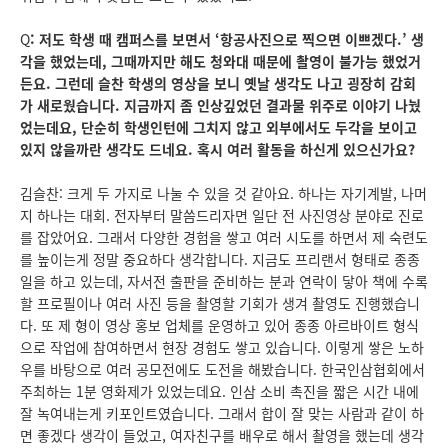
Q
: 저도 학생 때 캠퍼스를 보면서 ‘항공사진으로 찍으면 이쁘겠다.’ 생
각을 했었는데, 그때까지만 해도 청와대 때문에 촬영이 불가능 했었거
든요. 그런데 슬찬 학생의 영상을 보니 옛날 생각도 나고 굉장히 감회
가 새로웠습니다. 지금까지 좀 인상깊었던 결과물 위주로 이야기 나눴
었는데요, 단순히 학생인턴에 그치지 않고 외부에서도 두각을 보이고
있지 않을까란 생각도 드네요. 혹시 여러 활동을 하신게 있으신가요?
김슬찬: 크게 두 가지로 나눌 수 있을 것 같아요. 하나는 자기계발, 나머
지 하나는 대회. 전자부터 말씀드리자면 일단 전 사진영상 분야로 진로
를 잡았어요. 그래서 다양한 경험을 쌓고 여러 시도를 하면서 제 숙련도
를 높이는게 정말 중요하다 생각합니다. 지금도 프리랜서 형태로 종종
일을 하고 있는데, 자서전 출판을 준비하는 분과 연락이 닿아 책에 수록
할 프로필이나 여러 사진 등을 촬영할 기회가 생겨 촬영도 진행했습니
다. 또 제 형이 영상 홍보 업체를 운영하고 있어 종종 아르바이트 형식
으로 작업에 참여하면서 현장 경험도 쌓고 있습니다. 이렇게 쌓은 노하
우를 바탕으로 여러 공모전에도 도전을 해봤습니다. 한국인삼협회에서
주최하는 1분 영화제가 있었는데요. 인삼 소비 촉진을 짧은 시간 내에
잘 녹여내는게 키포인트였습니다. 그래서 합이 잘 맞는 사람과 같이 하
면 좋겠다 생각이 들었고, 여자친구를 배우로 해서 촬영을 했는데 생각