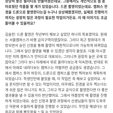
상당히 좋은 퀄리티로 만들어졌는데요. 그중에서도 개인적으로 좀 흥
미로웠던 작품들 몇 개가 있었습니다. 드론 촬영이었는데요. 캠퍼스 전
경을 드론으로 촬영한다는걸 누구나 상상해봤겠지만, 실제로 진행하기
까지는 굉장히 많은 과정이 필요한 작업이거든요. 이 때 이야기도 조금
들어볼 수 있을까요?
김슬찬: 드론 촬영은 작년부터 해보고 싶었던 하나의 목표였어요. 원래
는 서울캠퍼스가 비행 금지구역이였잖아요. 그러다 최근 청와대가 개
방되면서 승인 신청을 통해 촬영이 제한적으로나마 가능하게 바뀌었습
니다. 그래서 일단 촬영을 해볼 수 있겠단 생각이 들었죠. 다들 아시겠
지만 저희 캠퍼스가 언덕으로 대표되는, 그러니까 굉장히 높은 곳에 있
잖아요? 그러다 보니 아래에서 위로 올려다보는게 익숙한데, 반대로 위
에서 아래로 내려다보는 캠퍼스는 어떨까란 궁금증도 생겼습니다. 그
래서 캠퍼스 투어 하듯이, 드론으로 캠퍼스를 한번 찍어보자 계획하게
되었습니다. 학생인턴에 붙었을 때, 이 작업은 꼭 해보고 싶었어요. 사
실 혼자한다면 할 수 있는 작업이지만, 아무래도 전경을 모두 찍는다는
게 쉬운 일은 아니기도 하고, 그리고 학교 공식으로 촬영한다면 더 좋은
결과물을 낼 수 있을거라 판단했어요. 그래서 여름방학 때 촬영을 진행
하게 되었는데요. 승인 신청과 촬영 과정에서 선생님들이 많이 도와주
신 덕분에 수월하게 촬영을 진행할 수 있었습니다. 무언갈 해냈다는 성
취감과 함께 뿌듯함을 느낄 수 있었어요.