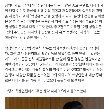
상명대학교 커뮤니케이션팀에서는 더욱 다양한 홍보 콘텐츠 제작과 함
께 대학 이미지 향상을 위해 여러 활동과 재학생들에게 실무적인 경험
을 제공하기 위해 ‘학생홍보단’을 운영하고 있다. 본인의 전공을 발휘함
은 물론, 전공을 뛰어넘은 융복합적 역량을 보여주는 학생홍보단을 이
번 상명피플에서 다뤄보고자 한다. 총 2편으로 기획된 12월 상명피플
1편의 주인공은 디자인과 영상을 통해 홍보 콘텐츠를 제작하고 있는
‘학생인턴’의 김슬찬 학생이다.
학생인턴의 영상팀 김슬찬 학우는 역사콘텐츠전공의 평범한 학생이
다. 그런 그가 단편영화의 촬영감독을 맡았다고 하면 믿을 수 있겠는
가? 그가 드론을 날려 서울캠퍼스를 한 눈에 담은 영상을 연출했다면
어떤 작품인지 궁금하지 않은가? 머리 속으로만 상상했던 이야기를 시
각적으로 풀어내는 김슬찬 학우의 역량은 어떤 것일까? 학생인턴 활동
을 통해 다양한 작품을 선보였던 그의 이야기와 학생인턴에 대한 흥미
로운 이야기를 한 가득 눌러담았으니 든든하게 보길 바란다.
그렇게 학생인턴에게 ‘무슨 생각 하세요?’라고 물어보았다.