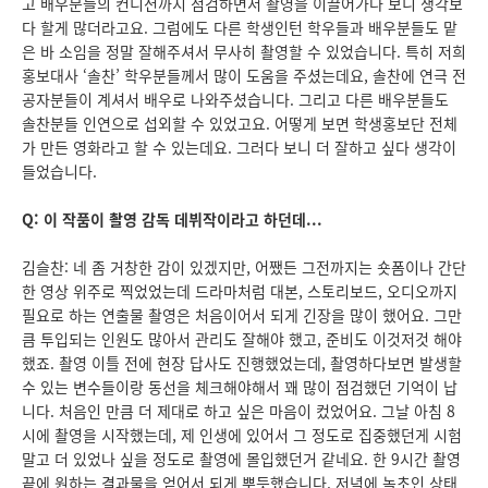
고 배우분들의 컨디션까지 점검하면서 촬영을 이끌어가다 보니 생각보
다 할게 많더라고요. 그럼에도 다른 학생인턴 학우들과 배우분들도 맡
은 바 소임을 정말 잘해주셔서 무사히 촬영할 수 있었습니다. 특히 저희
홍보대사 ‘솔찬’ 학우분들께서 많이 도움을 주셨는데요, 솔찬에 연극 전
공자분들이 계셔서 배우로 나와주셨습니다. 그리고 다른 배우분들도
솔찬분들 인연으로 섭외할 수 있었고요. 어떻게 보면 학생홍보단 전체
가 만든 영화라고 할 수 있는데요. 그러다 보니 더 잘하고 싶다 생각이
들었습니다.
Q: 이 작품이 촬영 감독 데뷔작이라고 하던데...
김슬찬: 네 좀 거창한 감이 있겠지만, 어쨌든 그전까지는 숏폼이나 간단
한 영상 위주로 찍었었는데 드라마처럼 대본, 스토리보드, 오디오까지
필요로 하는 연출물 촬영은 처음이어서 되게 긴장을 많이 했어요. 그만
큼 투입되는 인원도 많아서 관리도 잘해야 했고, 준비도 이것저것 해야
했죠. 촬영 이틀 전에 현장 답사도 진행했었는데, 촬영하다보면 발생할
수 있는 변수들이랑 동선을 체크해야해서 꽤 많이 점검했던 기억이 납
니다. 처음인 만큼 더 제대로 하고 싶은 마음이 컸었어요. 그날 아침 8
시에 촬영을 시작했는데, 제 인생에 있어서 그 정도로 집중했던게 시험
말고 더 있었나 싶을 정도로 촬영에 몰입했던거 같네요. 한 9시간 촬영
끝에 원하는 결과물을 얻어서 되게 뿌듯했습니다. 저녁에 녹초인 상태