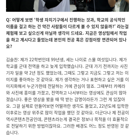
Q: 어떻게 보면 ‘학생 자치기구에서 진행하는 것과, 학교의 공식적인
이름을 걸고 하는 건 약간 사람들이 다르게 볼 수 있지 않을까?’ 라는걸
체험해 보고 싶으신게 아닐까 생각이 드네요. 지금은 영상팀에서 작업
을 하고 계시다고 들었는데 본인의 전공 혹은 강점이랑 연관되어 있나
요?
김슬찬: 제가 22학번인데 99년생, 세는 나이로 스물 여섯입니다. 제가
학교를 군대 전역을 하고 늦게 입학했습니다. 군대 가기 전까지는 사진
기자 일을 약 2년 정도 했었는데, 그때도 그렇고 지금도 그렇고 저는 이
미지를 좋아하는 것 같아요. 제가 생각하는 거나 표현하고 싶은 거를 이
미지화해서 누군가한테 전달하는 거에 관심이 많죠. 그때부터 카메라
와 사진에 흥미를 가졌고, 전역하고 나서부터는 영상에도 관심이 많아
졌습니다. 좋은 영상을 봤을 때 딱 받는 감명이라든가 그런 게 있잖아
요. 그걸 실제로 만들어보면 어떨까란 생각도 들었고, 22년도에 입학한
이후로는 영상 위주로 많이 작업을 했던 것 같아요. 더군다나 제 전공이
역사콘텐츠전공인데, 콘텐츠라는게 결국은 정보나 목적을 더 효율적으
로 전달하기 위한 방법이잖아요. 그러한 배경도 어느 정도 반영된 것 같
습니다.