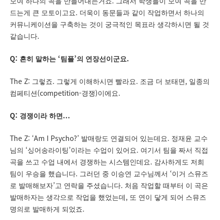
.
모여 하나의 곡을 만들어내는거죠
그래서 학생들이 모여 곡을 만
.
드는게 큰 모토이고요
더욱이 동문들과 같이 작업하면서 하나의
커뮤니케이션을 구축하는 것이 궁극적인 목표라 생각하시면 될 것
.
같습니다
Q:
‘
’
.
흔히 말하는
팀플
의 연장선이군요
The Z:
.
.
,
그렇죠
그렇게 이해하시면 빨라요
조금 더 보태면
일종의
(competition-
)
.
컴페티션
경쟁
이에요
Q:
...
경쟁이라 하면
The Z: ‘Am I Psycho?’
.
발매랑도 연결되어 있는데요
정재윤 교수
‘
’
.
님의
싱어송라이팅
이라는 수업이 있어요
여기서 팀을 짜서 직접
.
곡을 쓰고 수업 내에서 경쟁하는 시스템인데요
감사하게도 저희
.
‘
팀이 우승을 했습니다
그러던 중 이승연 교수님께서
이거 스뮤즈
’
.
로 발매해보자
고 연락을 주셨습니다
처음 작업할 때부터 이 곡은
,
발매하자는 생각으로 작업을 했었는데
또 연이 닿게 되어 스뮤즈
.
명의로 발매하게 되었죠