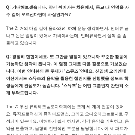
Q:
.
,
기대해보겠습니다
약간 쉬어가는 차원에서
등교 때 언덕을 자
?
주 걸어 오르신다던데 사실인가요
The Z:
.
.
거의 매일 걸어 올라와요
하체 운동 생각하면서
인터뷰 끝
,
나고 논문 일정이 있어서 가봐야하는데
인터뷰하면서 살짝 숨 좀
.
돌리고 있습니다
Q:
.
굉장히 힙합이네요
또 그만큼 열정이 있으니까 꾸준한 활동이
.
가능하단 생각이 듭니다
이 열정 그대로 다음 질문으로 가보겠습
.
‘
’
.
니다
이번 인터뷰의 큰 주제가
스뮤즈
인데요
신입생 오리엔테
이션에서도 스뮤즈의 음악을 활용한 챌린지를 진행했을 정도로 학
. ‘
’
생들에게 관심도가 높습니다
스뮤즈
는 어떤 그룹인지 간단히 소
.
개 부탁드립니다
The Z:
우선 뮤직테크놀로지학과에는 크게 세 개의 전공이 있어
.
,
요
뮤직프로덕션과 뮤직퍼포먼스
그리고 오디오테크놀로지로 구
.
,
,
성되어 있는데요
이해하기 쉽게 하자면
각각 음악을 기획하고
음
,
.
악을 연출하고
음향의 전반적인 부분을 담당합니다
이 세 파트가