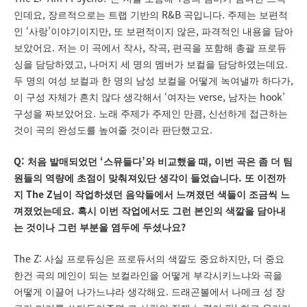
,
R&B
.
인데요
장르적으로는 트랩 기반의
곡입니다
주제는 보편적
‘
’
,
,
인
사랑
이야기이지만
또 보편적이지 않은
파격적인 내용을 담아
.
,
,
보았어요
저는 이 곡에서 작사
작곡
편곡을 포함해 총괄 프로듀
,
.
싱을 담당하였고
나머지 세 명의 멤버가 보컬을 담당하였는데요
,
두 명의 여성 보컬과 한 명의 남성 보컬을 어떻게 녹여낼까 하다가
‘
verse,
hook’
이 구성 자체가 흔치 않다 생각해서
여자는
남자는
.
,
구성을 짜보았어요
노래 주제가 주제인 만큼
신선하게 접근하는
.
것이 곡의 완성도를 높여줄 것이라 판단했고요
Q:
‘
’
,
처음 발매되었던
스뮤들다
와 비교했을 때
이번 곡은 좀 더 팀
.
원들의 역량에 초점이 맞춰져있단 생각이 들었습니다
또 이전까
The Z
지
님이 작업하셨던 음악들에서 느껴졌던 색들이 조금씩 느
.
껴졌었는데요
혹시 이번 작업에서도 그런 본인의 색깔을 담아내
?
는 것이나 그런 부분을 염두에 두셨나요
The Z:
,
사실 프로듀싱은 프로듀서의 색깔도 중요하지만
더 중요
한건 곡의 메인이 되는 보컬라인을 어떻게 부각시키느냐와 곡을
.
어떻게 이끌어 나가느냐라 생각해요
드래곤볼에서 나메크 성 장