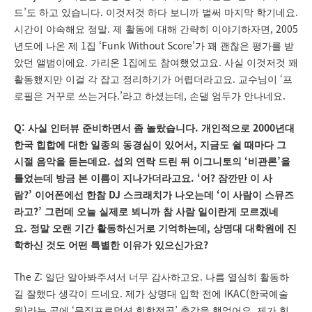
’
.
.
드
도 하고 있습니다
이것저것 하다 보니까 벌써 마지막 학기네요
.
, 2005
시간이 야속해요 정말
제 활동에 대해 간략히 이야기하자면
1
‘Funk Without Score’
년도에 나온 제
집
가 꽤 괜찮은 평가를 받
.
1
.
았던 앨범이에요
가리온
집에도 참여했었고요
사실 이것저것 꽤
.
‘
활동했지만 이걸 각 잡고 정리하기가 어렵더라고요
교수님이
프
.’
,
.
로필은 거꾸로 쓰는거다
라고 하셨는데
손댈 엄두가 안나네요
Q:
.
2000
사실 인터뷰 준비하면서 좀 놀랐습니다
개인적으로
년대
,
한국 힙합에 대한 일종의 동경심이 있어서
지금도 쉴 때마다 그
.
‘
’
시절 음악을 듣는데요
섭외 연락 드린 뒤 이그니토의
비관론
을
. ‘
?
틀었는데 방금 본 이름이 지나가더라고요
어
잠깐만 이 사
?’
DJ
‘
람
이어폰에선 한참
스크래치가 나오는데
이 사람이 스뮤즈
?’
라고
그런데 오늘 실제로 뵈니까 참 사람 일이란게 모르겠네
.
,
요
정말 오랜 기간 활동하신거로 기억하는데
상명대 대학원에 진
?
학하신 것도 어떤 특별한 이유가 있으신가요
The Z:
.
일단 알아봐주셔서 너무 감사하고요
나름 열심히 활동하
.
IKAC(
길 잘했다 생각이 드네요
제가 상명대 입학 전에
한국예술
)
‘
’
.
원
라는 곳에
뮤직프로덕션 힙합전공
출강을 했었어요
제가 힙