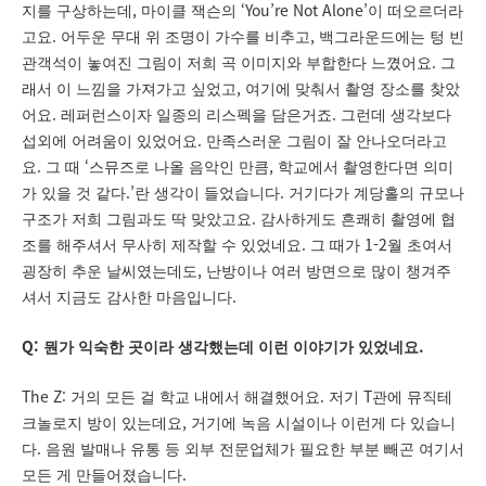
,
‘You’re Not Alone’
지를 구상하는데
마이클 잭슨의
이 떠오르더라
.
,
고요
어두운 무대 위 조명이 가수를 비추고
백그라운드에는 텅 빈
.
관객석이 놓여진 그림이 저희 곡 이미지와 부합한다 느꼈어요
그
,
래서 이 느낌을 가져가고 싶었고
여기에 맞춰서 촬영 장소를 찾았
.
.
어요
레퍼런스이자 일종의 리스펙을 담은거죠
그런데 생각보다
.
섭외에 어려움이 있었어요
만족스러운 그림이 잘 안나오더라고
.
‘
,
요
그 때
스뮤즈로 나올 음악인 만큼
학교에서 촬영한다면 의미
.’
.
가 있을 것 같다
란 생각이 들었습니다
거기다가 계당홀의 규모나
.
구조가 저희 그림과도 딱 맞았고요
감사하게도 흔쾌히 촬영에 협
.
1-2
조를 해주셔서 무사히 제작할 수 있었네요
그 때가
월 초여서
,
굉장히 추운 날씨였는데도
난방이나 여러 방면으로 많이 챙겨주
.
셔서 지금도 감사한 마음입니다
Q:
.
뭔가 익숙한 곳이라 생각했는데 이런 이야기가 있었네요
The Z:
.
T
거의 모든 걸 학교 내에서 해결했어요
저기
관에 뮤직테
,
크놀로지 방이 있는데요
거기에 녹음 시설이나 이런게 다 있습니
.
다
음원 발매나 유통 등 외부 전문업체가 필요한 부분 빼곤 여기서
.
모든 게 만들어졌습니다