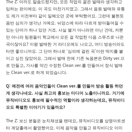
The Z:
,
아까도 말씀드렸지만
모든 작업의 끝은 발매라 생각하고
.
.
임하는 편이에요
이 곡도 마찬가지였고
그래서 음원 발매와 유통
.
도 제가 이전부터 같이 일해오던 곳에 부탁했어요
그런데 불현듯
.
음반 심의가 생각난 거예요
뉘앙스에 따라 다르게 받아들여질 수
.
,
있는 단어가 하나 있던 거죠
사실 별거 아니라면 아닌 건데
저뿐
만 아니라 팀원들이 학교에서 모든 걸 작업한 다음 스뮤즈로 나온
?
,
곡이잖아요
이왕 발매한 거 라디오에도 나오고
어디 방송이라도
.
‘
’
타면 좋으니까요
그 단어 하나로
심의에 걸린 곡
이란 딱지를 붙
.
Dirty ver.
이고 싶진 않았어요
그래서 발매 전에 기존 녹음본은
으
,
Clean ver.
로 만들고
가사를 약간 수정한
를 만들어서 정식 발매
Clean ver.
.
는
로 하게 되었습니다
Q:
Clean ver.
예전에 여러 음악인들이
를 만들어 방송 활동 하던
.
.
게 생각나네요
사실 최고의 홍보는 미디어 노출이니까요
거기에
,
뮤직비디오도 홍보에 필수적인 역할이라 생각하는데요
뮤직비디
?
오도 특별한 이야기가 있을까요
The Z:
,
보신 분들은 눈치채셨을 텐데요
뮤직비디오를 상명아트센
.
터 계당홀에서 촬영했어요
이제 음악을 만들고 뮤직비디오 이미