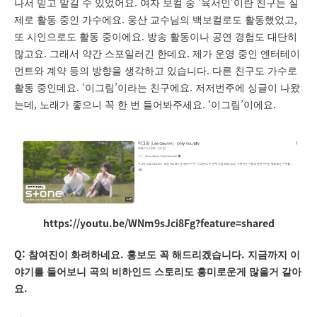
.
‘
’
나서 믿고 맡길 수 있었어요
여자 보컬 중
육서인
이란 친구는 실
.
,
제로 활동 중인 가수에요
웅산 교수님의 백보컬로도 활동했었고
.
또 시인으로도 활동 중이에요
방송 활동이나 공연 경험도 대단히
.
.
많고요
그래서 약간 스포일러긴 한데요
제가 운영 중인 엔터테이
.
먼트와 계약 등의 방향을 생각하고 있습니다
다른 친구도 가수로
. ‘
’
.
활동 중인데요
이그림
이라는 친구에요
저저번주에 싱글이 나왔
,
. ‘
’
.
는데
노래가 좋으니 꼭 한 번 들어봐주세요
이그림
이에요
https://youtu.be/WNm9sJci8Fg?feature=shared
Q:
.
.
참여진이 화려하네요
홍보도 꼭 해드리겠습니다
지금까지 이
야기를 들어보니 곡의 비하인드 스토리도 흥미로운게 많을거 같아
.
요