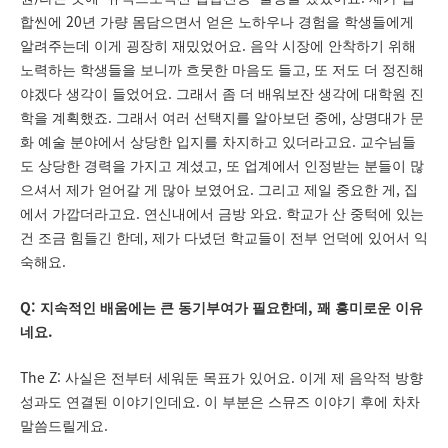
20
합씬에
년 가량 몸담으면서 얻은 노하우나 경험을 학생들에게
.
알려주는데 이게 굉장히 재밌었어요
음악 시장에 안착하기 위해
,
노력하는 학생들을 보니까 흐뭇한 마음도 들고
또 저도 더 정진해
.
야겠다 생각이 들었어요
그래서 좀 더 배워보잔 생각에 대학원 진
.
,
학을 계획했죠
그래서 여러 선택지를 알아보던 중에
상명대가 문
.
화 예술 분야에서 상당한 입지를 차지하고 있더라고요
교수님들
,
도 상당한 경력을 가지고 계셨고
또 업계에서 인정받는 분들이 많
.
,
으셔서 제가 얻어갈 게 많아 보였어요
그리고 제일 중요한 게
집
.
.
에서 가깝더라고요
연신내에서 금방 와요
학교가 산 중턱에 있는
,
건 조금 힘들긴 한데
제가 다녔던 학교들이 전부 언덕에 있어서 익
.
숙해요
Q:
,
지속적인 배움에는 큰 동기부여가 필요한데
꽤 흥미로운 이유
.
네요
The Z:
.
사실은 전부터 세워둔 목표가 있어요
이게 제 음악적 방향
.
성과도 연결된 이야기인데요
이 부분은 스뮤즈 이야기 후에 차차
.
말씀드릴게요