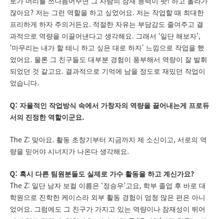
!
로가 머리를 쓰다듬어주면 그 사람의 잠재 능력이 팟
하고 올라가
?
.
잖아요
저는 그런 역할을 하고 싶었어요
저는 작업할 때 최대한
.
프리하게 하자 주의거든요
적절한 자유는 부담감도 줄여주고 결
.
‘
’,
과적으로 역량을 이끌어낸다고 생각해요
그래서
일단 해보자
‘
’
마무리는 내가 할 테니 하고 싶은 대로 하자
느낌으로 작업을 했
.
었어요
물론 그 친구들도 대부분 경험이 풍부해서 역량이 잘 발휘
.
되었던 것 같고요
결과적으로 기억에 남을 정도로 재밌던 작업이
.
었습니다
Q:
자율적인 작업방식 속에서 가창자의 역량을 끌어내는게 프로듀
.
서의 진정한 역할이군요
The Z:
.
,
맞아요
활동 초창기부터 지금까지 제 소신이고
서로의 역
.
량을 믿어야 시너지가 나온다 생각해요
Q:
?
혹시 다른 팀원분들도 실제로 가수 활동을 하고 계신가요
The Z:
‘
’
,
일단 남자 보컬 이름은
정승우
고요
학부 졸업 후 바로 대
학원으로 진학한 케이스라 외부 활동 경험이 엄청 많은 편은 아니
.
었어요
그럼에도 그 친구가 가지고 있는 역량이나 잠재성이 뛰어