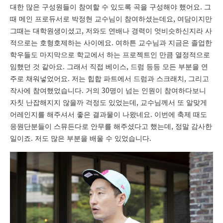
.
대한 많은 구성원들이 참여할 수 있도록 곡을 구성해야 했어요
그
,
때 메인 프로듀서로 박정현 교수님이 참여하셨는데요
여담이지만
,
그때는 대학원생이셨고
저와도 연배나 경력이 엇비슷하신지라 사
.
적으로는 호형호제하는 사이에요
여하튼 교수님과 지금은 졸업한
학우들도 마지막으로 학교에서 하는 프로젝트인 만큼 열정적으로
.
,
임했던 것 같아요
그래서 직접 베이스
드럼 등등 모든 부분을 연
.
,
주로 채워넣었어요
저는 힙합 파트에서 드럼과 스크래치
그리고
.
30
작사에 참여했었습니다
거의
명이 넘는 인원이 참여하다보니
,
자칫 난잡해지지 않을까 걱정도 있었는데
교수님께서 또 알맞게
.
어레인지를 해주셔서 좋은 결과물이 나왔네요
이번에 축제 때도
,
응원단분들이 스뮤든다로 안무를 해주셨다고 했는데
정말 감사한
.
.
일이죠
저도 많은 부분을 배울 수 있었습니다