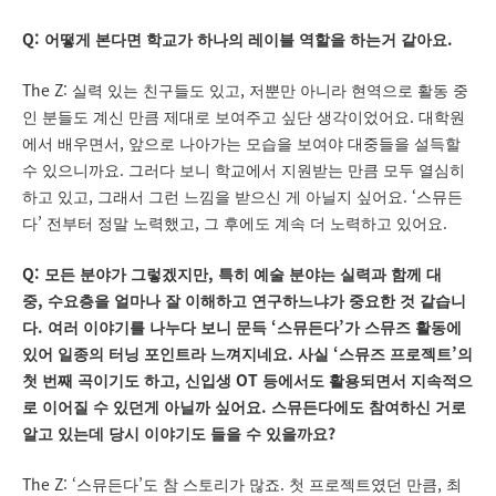
Q:
.
어떻게 본다면 학교가 하나의 레이블 역할을 하는거 같아요
The Z:
,
실력 있는 친구들도 있고
저뿐만 아니라 현역으로 활동 중
.
인 분들도 계신 만큼 제대로 보여주고 싶단 생각이었어요
대학원
,
에서 배우면서
앞으로 나아가는 모습을 보여야 대중들을 설득할
.
수 있으니까요
그러다 보니 학교에서 지원받는 만큼 모두 열심히
,
. ‘
하고 있고
그래서 그런 느낌을 받으신 게 아닐지 싶어요
스뮤든
’
,
.
다
전부터 정말 노력했고
그 후에도 계속 더 노력하고 있어요
Q:
,
모든 분야가 그렇겠지만
특히 예술 분야는 실력과 함께 대
,
중
수요층을 얼마나 잘 이해하고 연구하느냐가 중요한 것 같습니
.
‘
’
다
여러 이야기를 나누다 보니 문득
스뮤든다
가 스뮤즈 활동에
.
‘
’
있어 일종의 터닝 포인트라 느껴지네요
사실
스뮤즈 프로젝트
의
,
OT
첫 번째 곡이기도 하고
신입생
등에서도 활용되면서 지속적으
.
로 이어질 수 있던게 아닐까 싶어요
스뮤든다에도 참여하신 거로
?
알고 있는데 당시 이야기도 들을 수 있을까요
The Z: ‘
’
.
,
스뮤든다
도 참 스토리가 많죠
첫 프로젝트였던 만큼
최