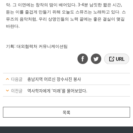
.
. 3-4
,
악
그 이면에는 창작의 땀이 배어있다
분 남짓한 짧은 시간
듣는 이를 즐겁게 만들기 위해 오늘도 스뮤즈는 노래하고 있다. 스
뮤즈의 음악처럼, 우리 상명인들의 노력 끝에는 좋은 결실이 맺길
.
바란다
:
기획
대외협력처 커뮤니케이션팀
다음글
충남지역 어르신 장수사진 봉사
이전글
역사학자에게 ‘미래’를 물어보았다.
목록