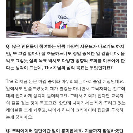
Q:
많은 인원들이 참여하는 만큼 다양한 사운드가 나오기도 하지
,
.
만
또 그걸 얼마나 잘 조율하느냐도 정말 중요한 일 같습니다
음
악도 그렇듯 삶의 목표 역시도 다양한 방향의 조화를 이루어야 한
, The Z
?
다는 생각이 드는데
님의 삶의 목표는 무엇인가요
The Z:
.
지금 논문 마감 중이라 마무리되는 대로 졸업 예정인데요
앞에서도 말씀드렸듯이 제가 출강을 다니면서 교육자라는 진로에
.
대해 진지하게 생각이 들더라고요
그래서 기회가 된다면 교육자
.
의 길을 걷는 것이 목표고요
한단계 나아가서는 제가 꾸리고 있는
,
레이블을 크게 키우고
나아가 하나의 크리에이터 집단을 구축하
.
는게 꿈이에요
Q:
.
크리에이터 집단이란 말이 흥미롭네요
지금까지 활동하셨던