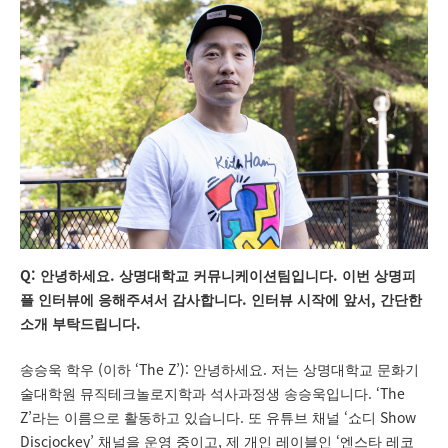
Q:
.
.
안녕하세요
상명대학교 커뮤니케이션팀입니다
이번 상명피
.
,
플 인터뷰에 응해주셔서 감사합니다
인터뷰 시작에 앞서
간단한
.
소개 부탁드립니다
(
‘The Z’):
.
송승욱 학우
이하
안녕하세요
저는 상명대학교 문화기
. ‘The
술대학원 뮤직테크놀로지학과 석사과정생 송승욱입니다
Z’
.
‘
Show
라는 이름으로 활동하고 있습니다
또 유튜브 채널
쇼디
Discjockey’
,
‘
채널을 운영 중이고
제 개인 레이블인
엔스타 레코