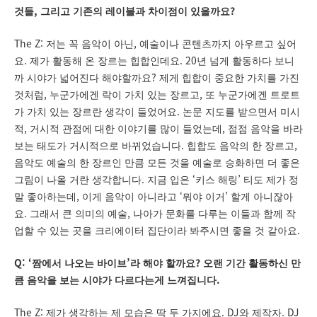
,
?
것들
그리고 기존의 레이블과 차이점이 있을까요
The Z:
,
저는 꼭 음악이 아닌
예술이나 콘텐츠까지 아우르고 싶어
.
. 20
요
제가 활동해 온 장르는 힙합인데요
년 넘게 활동하다 보니
?
까 시야가 넓어진다 해야할까요
제게 힙합이 중요한 가치를 가진
,
,
것처럼
누군가에겐 락이 가치 있는 장르고
또 누군가에겐 트로트
.
가 가치 있는 장르란 생각이 들었어요
논문 지도를 받으면서 미시
,
,
적
거시적 관점에 대한 이야기를 많이 들었는데
점점 음악을 바라
.
,
보는 태도가 거시적으로 바뀌었습니다
힙합도 음악의 한 장르고
음악도 예술의 한 장르인 만큼 모든 것을 예술로 승화하면 더 좋은
.
‘
’
그림이 나올 거란 생각합니다
지금 입은
키스 해링
티도 제가 정
,
‘
’
말 좋아하는데
이게 음악이 아니라고
뭐야 이거
할게 아니잖아
.
,
요
그래서 큰 의미의 예술
나아가 문화를 다루는 이들과 함께 작
.
업할 수 있는 곳을 크리에이터 집단이라 봐주시면 좋을 것 같아요
Q: ‘
’
?
짬에서 나오는 바이브
라 해야 할까요
오랜 기간 활동하신 만
.
큼 음악을 보는 시야가 다르다는게 느껴집니다
The Z:
. DJ
. DJ
제가 생각하는 제 모습은 딱 두 가지에요
와 제작자