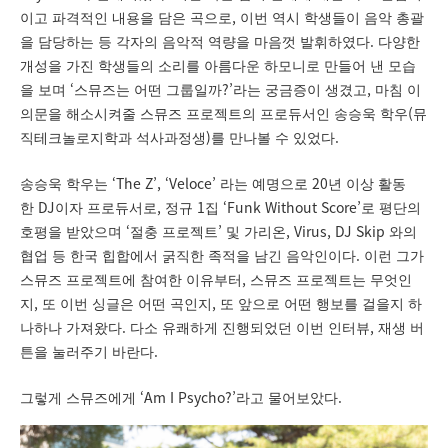
,
이고 파격적인 내용을 담은 곡으로
이번 역시 학생들이 음악 총괄
.
을 담당하는 등 각자의 음악적 역량을 마음껏 발휘하였다
다양한
개성을 가진 학생들의 소리를 아름다운 하모니로 만들어 낸 모습
‘
?’
,
을 보며
스뮤즈는 어떤 그룹일까
라는 궁금증이 생겼고
마침 이
(
의문을 해소시켜줄 스뮤즈 프로젝트의 프로듀서인 송승욱 학우
뮤
)
.
직테크놀로지학과 석사과정생
를 만나볼 수 있었다
‘The Z’, ‘Veloce’
20
송승욱 학우는
라는 예명으로
년 이상 활동
DJ
,
1
‘Funk Without Score’
한
이자 프로듀서로
정규
집
로 평단의
‘
’
, Virus, DJ Skip
호평을 받았으며
절충 프로젝트
및 가리온
와의
.
협업 등 한국 힙합에서 굵직한 족적을 남긴 음악인이다
이런 그가
,
스뮤즈 프로젝트에 참여한 이유부터
스뮤즈 프로젝트는 무엇인
,
,
지
또 이번 싱글은 어떤 곡인지
또 앞으로 어떤 행보를 걸을지 하
.
,
나하나 가져왔다
다소 유쾌하게 진행되었던 이번 인터뷰
재생 버
.
튼을 눌러주기 바란다
‘Am I Psycho?’
.
그렇게 스뮤즈에게
라고 물어보았다