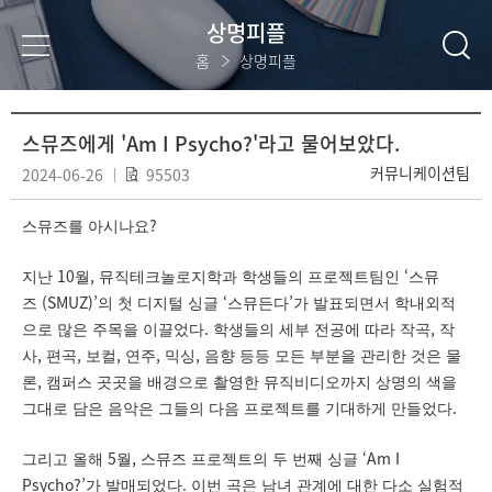
상명피플
홈
상명피플
스뮤즈에게 'Am I Psycho?'라고 물어보았다.
커뮤니케이션팀
2024-06-26
95503
?
스뮤즈를 아시나요
10
,
‘
지난
월
뮤직테크놀로지학과 학생들의 프로젝트팀인
스뮤
(SMUZ)’
‘
’
즈
의 첫 디지털 싱글
스뮤든다
가 발표되면서 학내외적
.
,
으로 많은 주목을 이끌었다
학생들의 세부 전공에 따라 작곡
작
,
,
,
,
,
사
편곡
보컬
연주
믹싱
음향 등등 모든 부분을 관리한 것은 물
,
론
캠퍼스 곳곳을 배경으로 촬영한 뮤직비디오까지 상명의 색을
.
그대로 담은 음악은 그들의 다음 프로젝트를 기대하게 만들었다
5
,
‘Am I
그리고 올해
월
스뮤즈 프로젝트의 두 번째 싱글
Psycho?’
.
가 발매되었다
이번 곡은 남녀 관계에 대한 다소 실험적