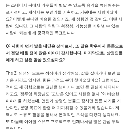
는 스테이지 뒤에서 가수들이 빛날 수 있도록 음악을 튜닝해주는
,
포지션이고
제작자는 무언가를 기획하고 키워내는 사람이잖아
?
.
.
요
어떻게 본다면 비슷한 결인거죠
제 성향인 것 같아요
어떤 사
,
,
람이 있다면
그 사람의 역량과 확장성
가능성을 키워낼 수 있는
.
사람이 되는게 제 궁극적인 목표입니다
Q:
,
사회에 먼저 발을 내딛은 선배로서
또 같은 학우이자 동문으로
.
,
서 정말 배울 점이 많은 이야기 감사합니다
마지막으로
상명인들
?
에게 하고 싶은 말씀 있으실까요
The Z:
.
인생의 모토는 성장이라 생각해요
삶을 살아가다 보면 즐
,
?
,
거운 시간도 있지만
힘든 과정도 분명 찾아오잖아요
그럼에도
적어도 제 경험으로는 고난을 넘어가다 보면 큰 결실이 나타나더
.
‘
.’
라고요
정주영 회장님도
고난은 있어도 시련은 없다
와 비슷한
,
이야기를 하셨는데
언젠가 상명인 분들도 잠시만 힘든 시기를 지
,
.
난다면
분명 목표에 한층 더 가까워질 수 있을거라 믿습니다
저
.
역시도 스뮤즈 활동을 통해서 본격적인 초석을 다졌다 생각해요
또 다음에 이어질 스뮤즈 프로젝트도 언제나처럼 많은 관심 부탁
.
드립니다