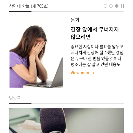
상명대 학보 (제
765
호)
문화
 하
긴장 앞에서 무너지지
않으려면
질문엔
중요한 시험이나 발표를 앞두고
 취업
지나치게 긴장해 실수했던 경험
혹은 방
은 누구나 한 번쯤 있을 것이다.
휴학이
평소에는 잘 알고 있던 내용도
리기
긴장하는 순간 갑자기 생각나지
View more
서 잠
않거나, 말이 꼬여 당황하기도
로 방
한다. 특히 대학생들은 발표 수
이라는
업, 면접, 대외 활동 등 다양한
로 대
상황 속에서 긴장을 자주 경험
방송국
 예외
하게 된다. 어느 정도의 긴장은
 통계
집중력을 높여주고 더 열심히
학의 휴
준비하게 만드는 긍정적인 역할
내외를
을 하기도 한다. 하지만 긴장이
도 군
너무 심해지면 오히려 불안감이
계발,
커지고, 자신의 실력을 제대로