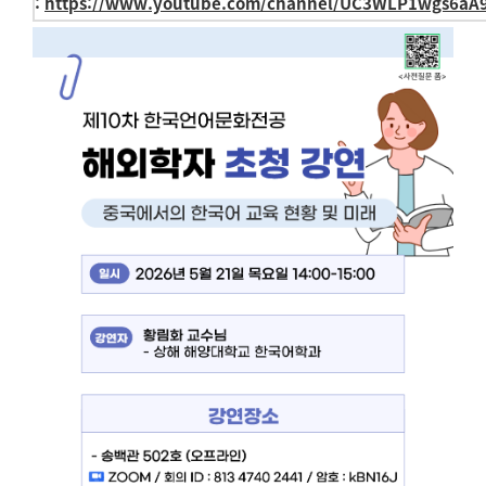
:
https://www.youtube.com/channel/UC3WLP1wgs6aA