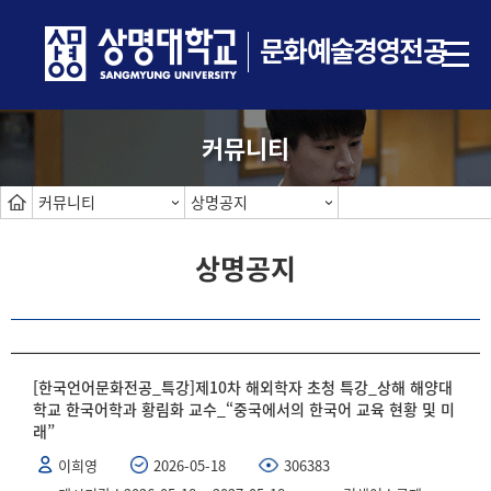
문화예술경영전공
커뮤니티
커뮤니티
상명공지
상명공지
[한국언어문화전공_특강]제10차 해외학자 초청 특강_상해 해양대
학교 한국어학과 황림화 교수_“중국에서의 한국어 교육 현황 및 미
래”
이희영
2026-05-18
306383