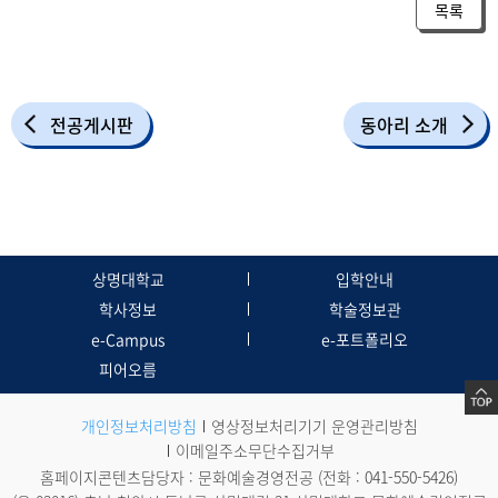
목록
전공게시판
동아리 소개
상명대학교
입학안내
학사정보
학술정보관
e-Campus
e-포트폴리오
피어오름
개인정보처리방침
영상정보처리기기 운영관리방침
이메일주소무단수집거부
홈페이지콘텐츠담당자 : 문화예술경영전공 (전화 :
041-550-5426
)