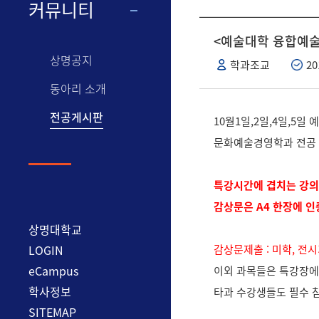
커뮤니티
<예술대학 융합예술교육
상명공지
학과조교
20
동아리 소개
전공게시판
10월1일,2일,4일,5
문화예술경영학과 전공 
특강시간에 겹치는 강의
감상문은 A4 한장에 
상명대학교
LOGIN
감상문제출 : 미학, 
eCampus
이외 과목들은 특강장에
학사정보
타과 수강생들도 필수 
SITEMAP