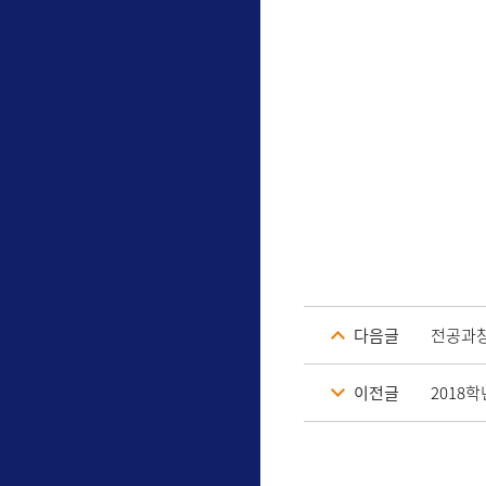
다음글
전공과창
이전글
2018